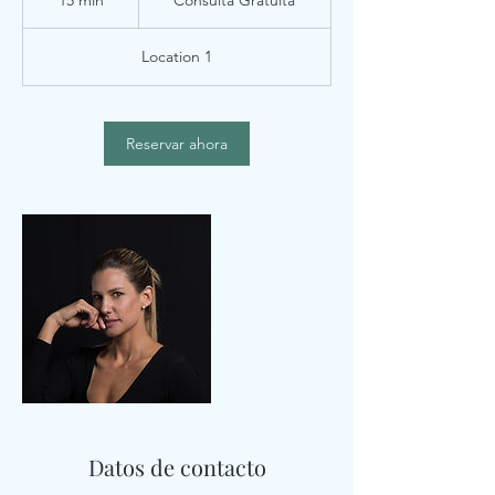
15 min
1
Consulta Gratuita
5
Location 1
m
i
n
Reservar ahora
Datos de contacto