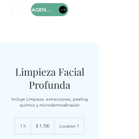
AGENDAR
Limpieza Facial
Profunda
Incluye Limpieza, extracciones, peeling
químico y microdermoabrasión
1.700
pesos
1 h
1
$ 1.700
Location 1
uruguayos